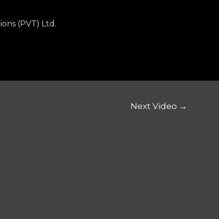
ions (PVT) Ltd.
Next Video
→