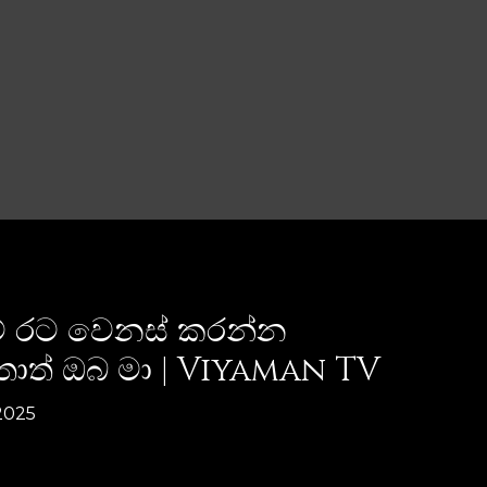
මේ රට වෙනස් කරන්න
්තොත් ඔබ මා | Viyaman TV
2025